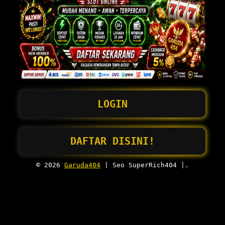
LOGIN
DAFTAR DISINI!
© 2026
Garuda404
| Seo SuperRich404 |.